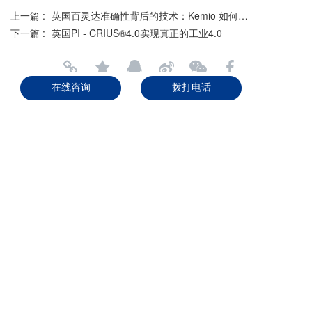
上一篇 :
英国百灵达准确性背后的技术：Kemio 如何在家禽加工中提供可靠的化学测试
下一篇 :
英国PI - CRIUS®4.0实现真正的工业4.0
分享到：
在线咨询
拨打电话
长按或扫码识别 分享给好友