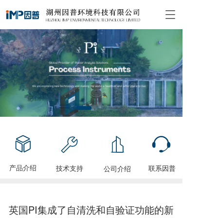
T
o
g
g
l
e
n
a
v
i
g
a
t
i
o
n
产品介绍
技术支持
联系因普
公司介绍
英国PI集成了自清洗和自验证功能的新