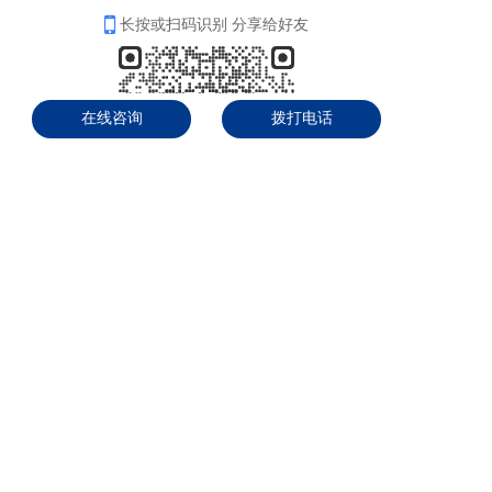
长按或扫码识别 分享给好友
在线咨询
拨打电话
首页
在线沟通
发送邮件
拨打热线
友情链接:
水利部农村水利水电司
英国百灵达官网
英国Pi官网
英国Pi（中国）官网
IMP军团菌检测（中国）网站
玻纤生产设备
进口蠕动泵
洗衣房分配器
碳关税
洁净手术室检测
有机肥设备
UPARK
助听器客户管理软件
钢琴调律师
财慧网
舞钢中厚板
热焖罐
纸箱机械
赛鸽
展会信息
静电控制用品厂家
气体检测仪厂家
CE认证
CE认证
上海展台设计
工业防潮柜
支持
反馈
关注
数据