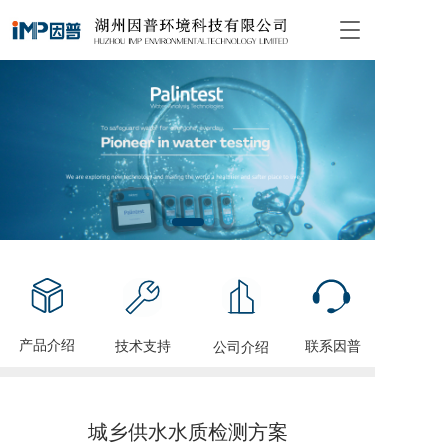
T
o
g
g
l
e
n
a
v
i
g
a
t
i
o
n
产品介绍
技术支持
联系因普
公司介绍
城乡供水水质检测方案