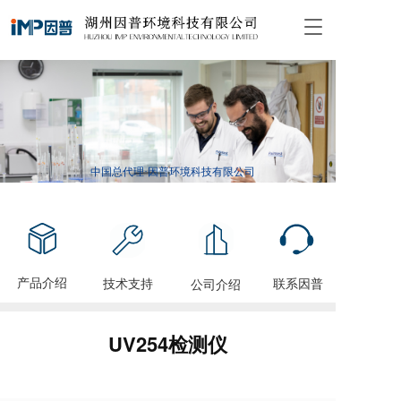
T
o
g
g
l
e
n
a
v
中国总代理·因普环境科技有限公司
i
g
a
t
i
o
产品介绍
技术支持
联系因普
公司介绍
n
UV254检测仪