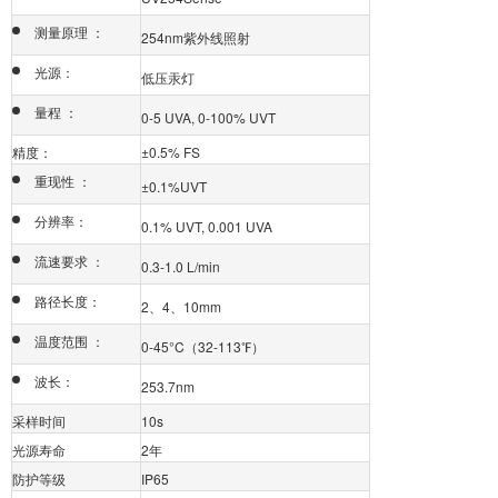
测量原理 ：
254nm紫外线照射
光源：
低压汞灯
量程 ：
0-5 UVA, 0-100% UVT
精度：
±0.5% FS
重现性 ：
±0.1%UVT
分辨率：
0.1% UVT, 0.001 UVA
流速要求 ：
0.3-1.0 L/min
路径长度：
2、4、10mm
温度范围 ：
0-45°C（32-113℉）
波长：
253.7nm
采样时间
10s
光源寿命
2年
防护等级
IP65