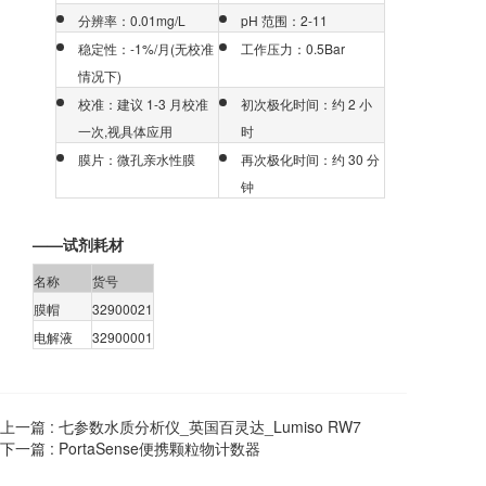
分辨率：0.01mg/L
pH 范围：2-11
稳定性：-1%/月(无校准
工作压力：0.5Bar
情况下)
校准：建议 1-3 月校准
初次极化时间：约 2 小
一次,视具体应用
时
膜片：微孔亲水性膜
再次极化时间：约 30 分
钟
——试剂耗材
名称
货号
膜帽
32900021
电解液
32900001
上一篇 :
七参数水质分析仪_英国百灵达_Lumiso RW7
下一篇 :
PortaSense便携颗粒物计数器