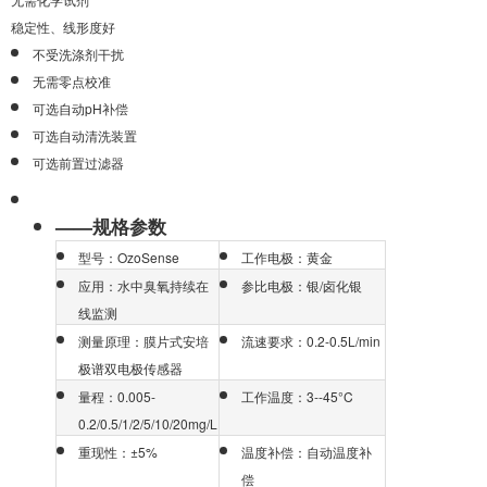
稳定性、线形度好
不受洗涤剂干扰
无需零点校准
可选自动pH补偿
可选自动清洗装置
可选前置过滤器
——规格参数
型号：OzoSense
工作电极：黄金
应用：水中臭氧持续在
参比电极：银/卤化银
线监测
测量原理：膜片式安培
流速要求：0.2-0.5L/min
极谱双电极传感器
量程：0.005-
工作温度：3--45°C
0.2/0.5/1/2/5/10/20mg/L
重现性：±5%
温度补偿：自动温度补
偿