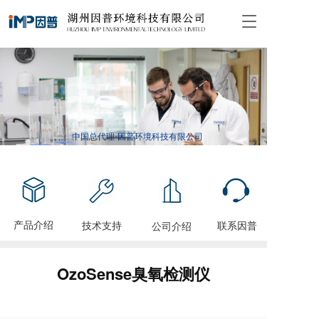
T
o
g
g
l
e
n
a
v
中国总代理·因普环境科技有限公司
i
g
a
t
i
o
产品介绍
技术支持
联系因普
公司介绍
n
OzoSense臭氧检测仪