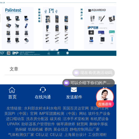
文章
现在有优惠活动吗
可以介绍下你们的产品么
首页
在线沟通
发送邮件
拨打热线
友情链接:
水利部农村水利水电司
英国百灵达官网
英国Pi官网
英国Pi（中国）官网
IMP军团菌检测（中国）网站
玻纤生产设备
进口蠕动泵
洗衣房分配器
碳关税
洁净手术室检测
有机肥设备
UPARK
助听器客户管理软件
钢琴调律师
财慧网
舞钢中厚板
热焖罐
纸箱机械
赛鸽
展会信息
静电控制用品厂家
气体检测仪厂家
CE认证
CE认证
上海展台设计
工业防潮柜