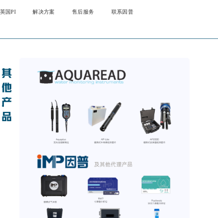
英国PI
解决方案
售后服务
联系因普