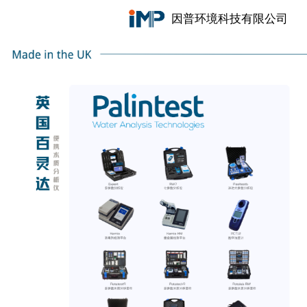
因普环境科技有限公司