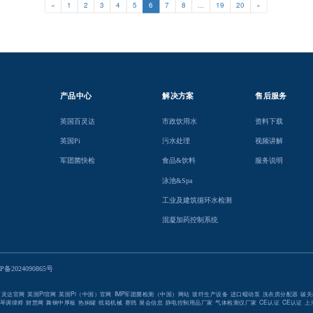
«
1
2
3
4
5
6
7
8
...
19
20
»
产品中心
解决方案
售后服务
英国百灵达
市政饮用水
资料下载
英国Pi
污水处理
视频讲解
军团菌快检
食品&饮料
服务说明
泳池&Spa
工业及建筑循环水检测
混凝加药控制系统
P备20240908
65号
百灵达官网
英国Pi官网
英国Pi（中国）官网
IMP军团菌检测（中国）网站
玻纤生产设备
进口蠕动泵
洗衣房分配器
碳关
琴调律师
财慧网
舞钢中厚板
热焖罐
纸箱机械
赛鸽
展会信息
静电控制用品厂家
气体检测仪厂家
CE认证
CE认证
上