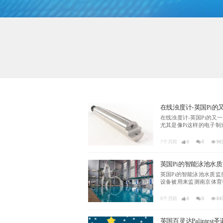
.
在线浊度计-英国Pi
在线浊度计-英国Pi的又
尤其是像Pi这样的电子制
7个月前
0
0
96
英国Pi的智能泳池水
英国Pi的智能泳池水质
设备被用来监测南京体育学
8个月前
0
0
84
英国百灵达Palintes