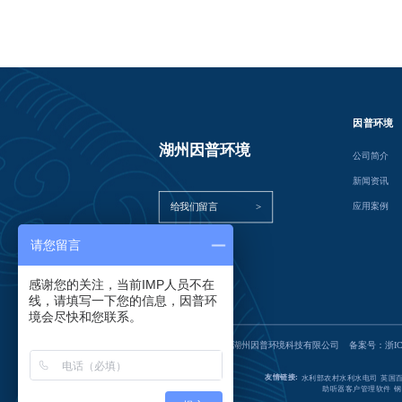
因普环境
湖州因普环境  
公司简介
新闻资讯
给我们留言               >
应用案例
请您留言
感谢您的关注，当前IMP人员不在
线，请填写一下您的信息，因普环
境会尽快和您联系。
Copyright  © 2025 ,湖州因普环境科技有限公司    备案号：
浙IC
友情链接:
水利部农村水利水电司
英国
助听器客户管理软件
钢