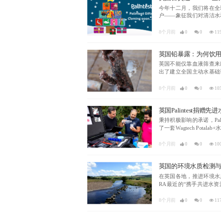
今年十二月，我们将在全球
户——象征我们对清洁水
8个月前
0
0
11
英国铅暴露：为何饮
英国不能仅靠血液筛查来应
出了建立全国主动水基础
8个月前
0
0
10
英国Palintest捐
秉持积极影响的承诺，Pal
了一套Wagtech Po
8个月前
0
0
10
英国的环境水质检测
在英国各地，推进环境水
RA最近的“携手共进水资
流监测工作中发挥着关键
8个月前
0
0
11