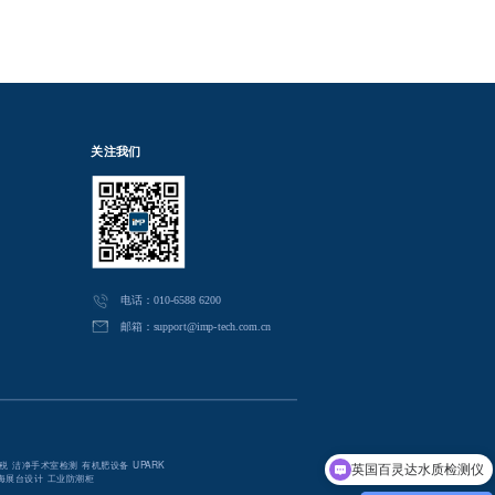
关注我们
电话：010-6588 6200
邮箱：support@imp-tech.com.cn
税
洁净手术室检测
有机肥设备
UPARK
英国百灵达水质检测仪
海展台设计
工业防潮柜