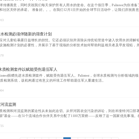
传播善意，同时庆祝我们每天保护所有人用水的使命。在这个假日季，Palintest为你准
和社区关怀的承诺。 准备好。。。在我们12月1日开始的全球节日活动中，让我们庆祝善
913
用水检测必须伴随新的筛查计划
对儿童铅暴露日益增长的担忧。它还必须识别并清除从传统铅管道中渗入饮用水的溶解铅源。本文中，P
设施检测计划的必要性，并展示了基于现场的分析技术如何帮助利益相关者及早发现铅，
570
赠先进水质检测套件以赋能受伤退伍军人
intest捐赠先进水质检测套件，赋能受伤退伍军人。Palintest，全球水质检测与分析领
talab+水质检测系统，该机构通过有意义的环境工作帮助退伍军人重建生活。
004
与河流监测
质检测和河流监测的紧迫性从未如此迫切。从怀河因农业污染的诉讼，到在科奎特河口部署
源”基金——在51个流域合作伙伴关系中分配了1100万英镑——反映了这一国家优先事项。在此
作用。
725