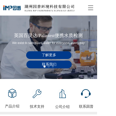
T
o
g
g
l
e
英国百灵达/Palintest便携水质检测
n
We exist to safeguard water for everyone, every day
a
v
i
了解更多
g
a
联系我们
t
i
o
n
产品介绍
技术支持
联系因普
公司介绍