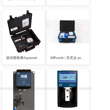
蓝绿藻检测Aquaread-Macro900-AP2000型多参数水质探测器
iMPoolab | 百灵达 pooltest6泳池六参数检测