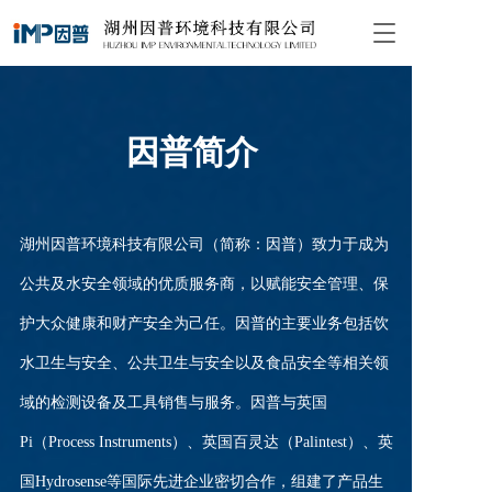
T
o
g
g
l
e
因普简介
n
a
v
i
湖州因普环境科技有限公司（简称：因普）致力于成为
g
a
公共及水安全领域的优质服务商，以赋能安全管理、保
t
i
护大众健康和财产安全为己任。因普的主要业务包括饮
o
n
水卫生与安全、公共卫生与安全以及食品安全等相关领
域的检测设备及工具销售与服务。因普与英国
Pi（Process Instruments）、英国百灵达（Palintest）、英
国Hydrosense等国际先进企业密切合作，组建了产品生