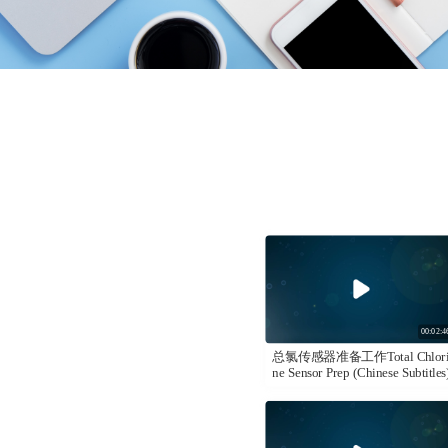
00:02:4
总氯传感器准备工作Total Chlor
ne Sensor Prep (Chinese Subtitles