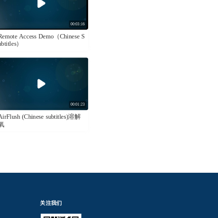
00:03:16
Remote Access Demo（Chinese S
ubtitles）
00:01:23
AirFlush (Chinese subtitles)溶解
氧
关注我们