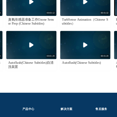
8
00:03:12
00:01:32
臭氧传感器准备工作Ozone Sens
TurbSense Animation（Chinese S
n
or Prep (Chinese Subtitles)
ubtitles）
0
00:01:20
00:01:20
i
Autoflush(Chinese Subtitles)自清
Autoflush(Chinese Subtitles)
洗装置
产品中心
解决方案
售后服务