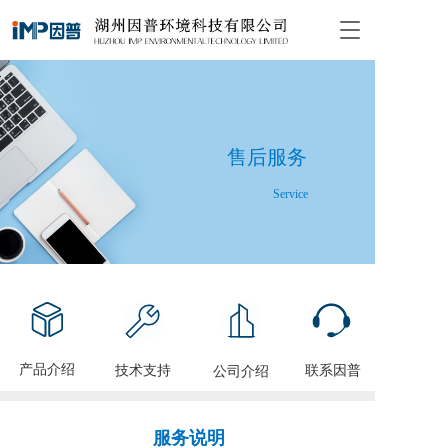
T
o
g
g
l
e
n
售后服务
a
v
Service
i
g
a
t
i
o
n
产品介绍
技术支持
联系因普
公司介绍
服务说明