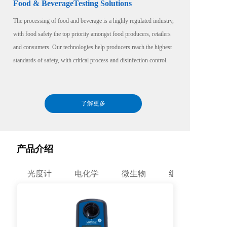
Food & BeverageTesting Solutions
The processing of food and beverage is a highly regulated industry, 
with food safety the top priority amongst food producers, retailers 
and consumers. Our technologies help producers reach the highest 
standards of safety, with critical process and disinfection control.
了解更多
产品介绍
光度计
电化学
微生物
组合套件