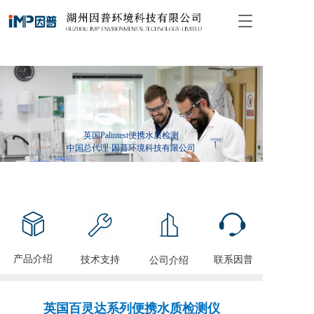
T
o
g
g
l
e
n
a
v
英国Palintest便携水质检测
i
中国总代理·因普环境科技有限公司
g
a
t
i
o
n
产品介绍
技术支持
联系因普
公司介绍
英国百灵达系列便携水质检测仪