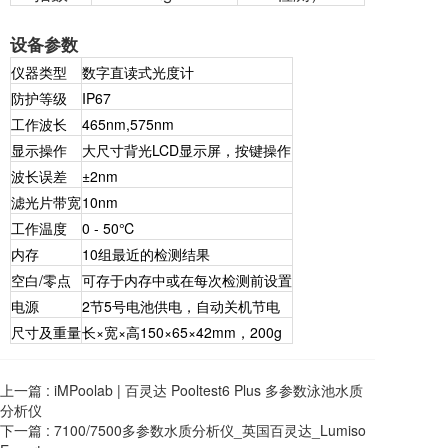
设备参数
仪器类型
数字直读式光度计
防护等级
IP67
工作波长
465nm,575nm
显示操作
大尺寸背光LCD显示屏，按键操作
波长误差
±2nm
滤光片带宽
10nm
工作温度
0 - 50℃
内存
10组最近的检测结果
空白/零点
可存于内存中或在每次检测前设置
电源
2节5号电池供电，自动关机节电
尺寸及重量
长×宽×高150×65×42mm，200g
上一篇 :
iMPoolab | 百灵达 Pooltest6 Plus 多参数泳池水质
分析仪
下一篇 :
7100/7500多参数水质分析仪_英国百灵达_Lumiso