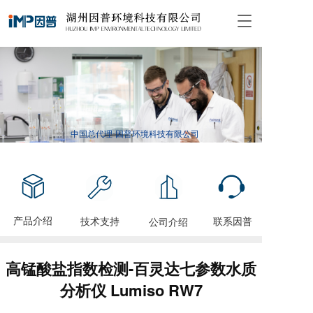
T
o
g
g
l
e
n
a
v
中国总代理·因普环境科技有限公司
i
g
a
t
i
o
产品介绍
技术支持
联系因普
公司介绍
n
高锰酸盐指数检测-百灵达七参数水质
分析仪 Lumiso RW7