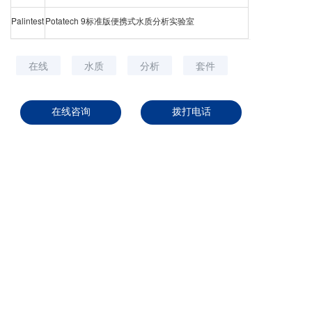
Palintest
Potatech 9标准版便携式水质分析实验室
在线
水质
分析
套件
上一篇 :
污水处理
在线咨询
拨打电话
下一篇 :
英国湃英斯（Pi）亮相2022中国（南昌）水博览会
分享到：
长按或扫码识别 分享给好友