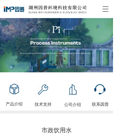
T
o
g
g
l
e
n
a
v
i
g
a
t
i
o
n
产品介绍
技术支持
联系因普
公司介绍
市政饮用水