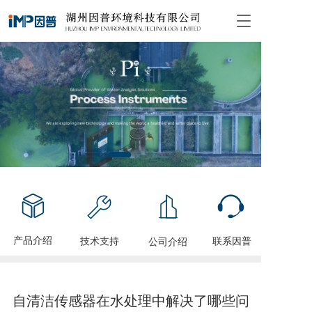
T
o
g
g
l
e
n
a
v
i
g
a
t
i
o
n
产品介绍
技术支持
联系因普
公司介绍
自清洁传感器在水处理中解决了哪些问