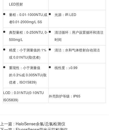
LED照射
量程：0.01-1000NTU,或
光源：IR LED
者0.01-2000mg/L SS
典型量程：0-250NTU, 0-
清洁循环：用户设置循环和清洁
500mg/L
时间
精度：小于测量值的 1%
清洁：水和气体喷射自动清洁
或 0.01NTU(取优者)
重现性：小于测量值
线性度：>0.99
的 0.3%或 0.005NTU(取
优者，ISO15839)
LOD：0.01NTU(0-10NTU
外壳防护等级：IP65
ISO5839)
上一篇 :
HaloSense余氯/总氯检测仪
下一篇 :
FluoreSense荧光示踪检测仪