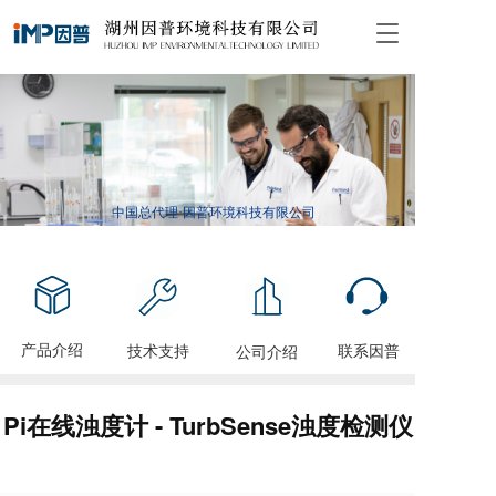
T
o
g
g
l
e
n
a
v
中国总代理·因普环境科技有限公司
i
g
a
t
i
o
产品介绍
技术支持
联系因普
公司介绍
n
Pi在线浊度计 - TurbSense浊度检测仪