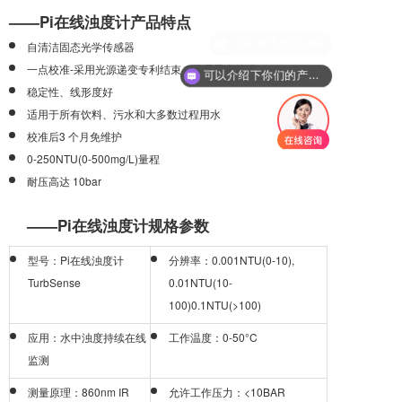
——Pi在线浊度计产品特点
自清洁固态光学传感器
一点校准-采用光源递变专利结束，无需零点校准
可以介绍下你们的产品么
稳定性、线形度好
适用于所有饮料、污水和大多数过程用水
校准后3 个月免维护
0-250NTU(0-500mg/L)量程
耐压高达 10bar
——Pi在线浊度计规格参数
型号：Pi在线浊度计
分辨率：0.001NTU(0-10),
TurbSense
0.01NTU(10-
100)0.1NTU(>100)
应用：水中浊度持续在线
工作温度：0-50°C
监测
测量原理：860nm IR
允许工作压力：<10BAR