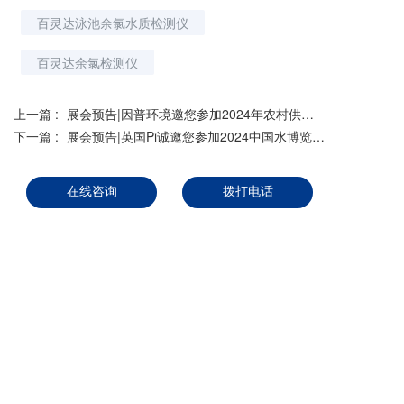
百灵达泳池余氯水质检测仪
百灵达余氯检测仪
上一篇 :
展会预告|因普环境邀您参加2024年农村供水保障技术与管理能力提升专题培训班
下一篇 :
展会预告|英国Pi诚邀您参加2024中国水博览会暨中国水务创新技术交流会
在线咨询
拨打电话
分享到：
长按或扫码识别 分享给好友