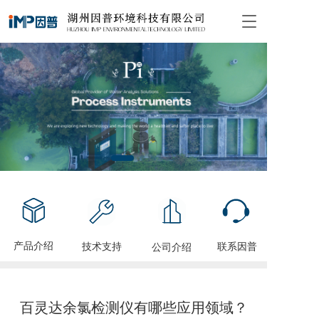
T
o
g
g
l
e
n
a
v
i
g
a
t
i
o
n
产品介绍
技术支持
联系因普
公司介绍
百灵达余氯检测仪有哪些应用领域？